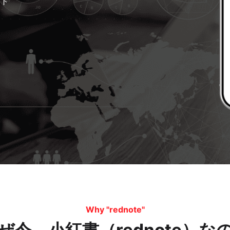
ート
Why "rednote"