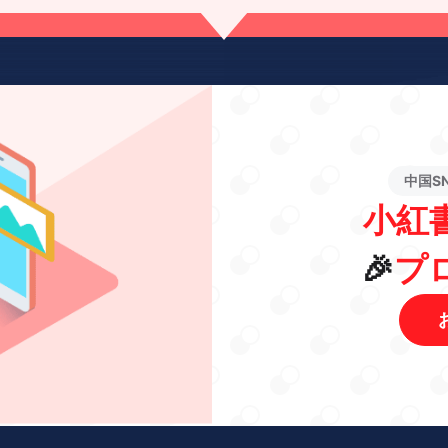
中国S
小紅
🎉
プ