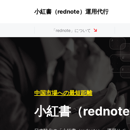
小紅書（rednote）運用代行
「rednote」について
中国市場への最短距離
小紅書（redno