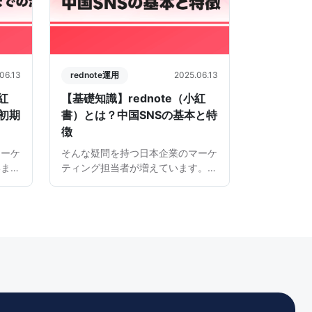
06.13
rednote運用
2025.06.13
紅
【基礎知識】rednote（小紅
初期
書）とは？中国SNSの基本と特
徴
マーケ
そんな疑問を持つ日本企業のマーケ
いま
ティング担当者が増えています。
の法人
この記事では、小紅書の基本的な仕
稿を行
組みから、日本企業が注目すべき理
やすく
由まで、わかりやすく解説します。
市場
背景・市場動向 中国SNS市場の成
長とZ世代の存在感 近年 […]