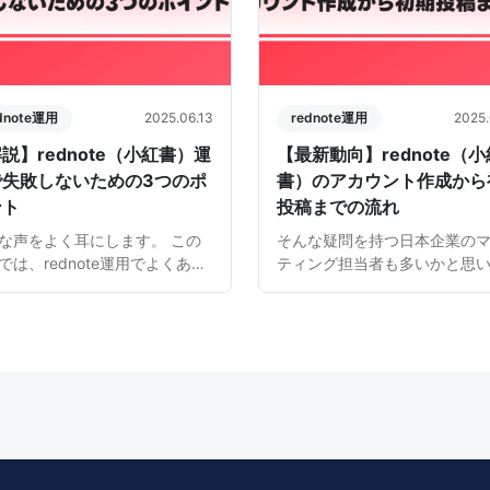
dnote運用
2025.06.13
rednote運用
2025.
説】rednote（小紅書）運
【最新動向】rednote（小
で失敗しないための3つのポ
書）のアカウント作成から
ント
投稿までの流れ
な声をよく耳にします。 この
そんな疑問を持つ日本企業の
では、rednote運用でよくある
ティング担当者も多いかと思
と、それを防ぐための3つの重
す。 この記事では、rednote
ポイントをお伝えします。 無
アカウントを開設し、初期投
談はこちら rednote運用でよく
うまでの一連の流れをわかり
失敗例 rednote（小紅書）は、
ご紹介します。 これから中国
 […]
へ向けた情報発信を本格 […]