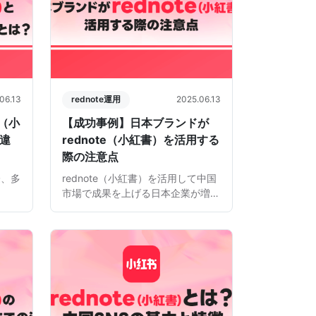
06.13
rednote運用
2025.06.13
e（小
【成功事例】日本ブランドが
の違
rednote（小紅書）を活用する
際の注意点
際、多
rednote（小紅書）を活用して中国
市場で成果を上げる日本企業が増え
o（微
ています。 しかしその一方で、
を使え
「同じように運用しているはずなの
いう点
に、なぜ自社だけ成果が出ないの
く使わ
か…」と悩むケースも少なくありま
せん。 せっかく魅力的な商 […]