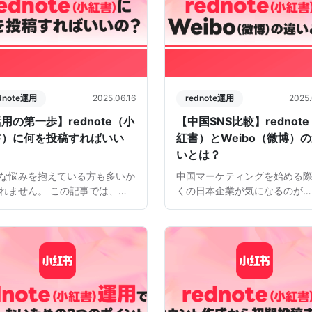
dnote運用
2025.06.16
rednote運用
2025.
用の第一歩】rednote（小
【中国SNS比較】rednot
書）に何を投稿すればいい
紅書）とWeibo（微博）
？
いとは？
な悩みを抱えている方も多いか
中国マーケティングを始める
れません。 この記事では、
くの日本企業が気になるのが
dnoteで“共感される投稿”の基本
「rednote（小紅書）やWeib
と、初心者でも始めやすい投稿
博）って何？」「どんなSNS
を紹介します。ユーザーに届
ば中国の顧客に届くの？」と
伝え方”を理解し、rednote運用
です。どちらも中国国内で広
一歩を踏み出 […]
れている人気プラットフ […]