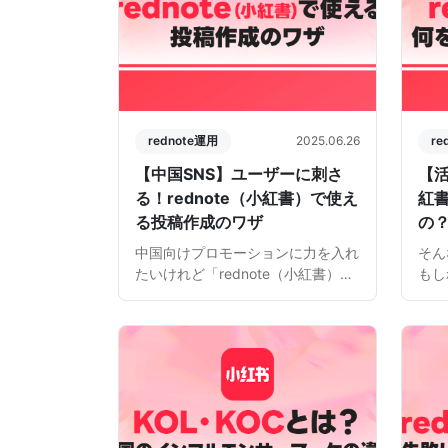
rednote運用
2025.06.26
re
【中国SNS】ユーザーに刺さ
【活
る！rednote（小紅書）で使え
紅
る投稿作成のワザ
の
中国向けプロモーションに力を入れ
そん
たいけれど「rednote（小紅書）っ
もし
て、どんな投稿がウケるの？」と悩
re
む方も多いのではないでしょうか。
構成
中国のZ世代に支持されるrednote
ネタ
は、単なる広告ではなく、“共
く“
感”や“体験”が伝 […]
の第