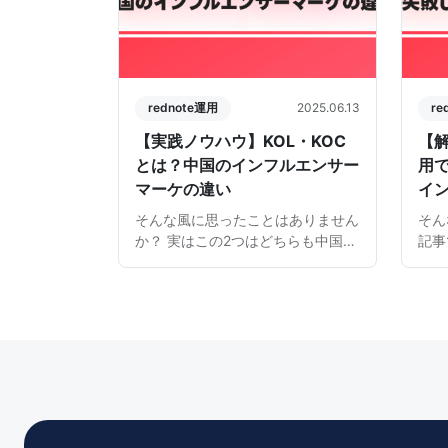
rednote運用
2025.06.13
re
【実践ノウハウ】KOL・KOC
【解
とは？中国のインフルエンサー
用
マーケの違い
イ
そんな風に思ったことはありません
そん
か？ 実はこの2つはどちらも中国マ
記事
ーケティングを語る上で欠かせない
失敗
キーワードとなります。一見する
要な
と、日本でいうインフルエンサーの
料相
ように思われがちですが、実はこの
ある
2つには「影響力の種類」や「 […]
日本の